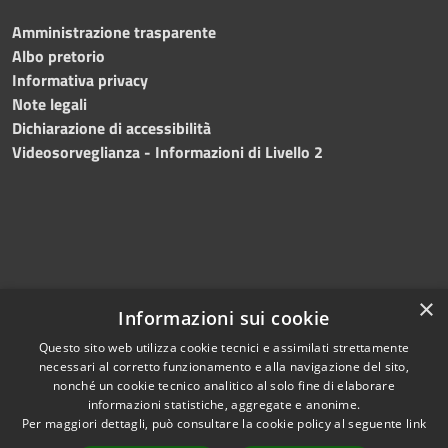
Amministrazione trasparente
Albo pretorio
Informativa privacy
Note legali
Dichiarazione di accessibilità
Videosorveglianza - Informazioni di Livello 2
×
Informazioni sui cookie
Questo sito web utilizza cookie tecnici e assimilati strettamente
necessari al corretto funzionamento e alla navigazione del sito,
RSS
Copyright © 2024 •
nonché un cookie tecnico analitico al solo fine di elaborare
Accessibilità
Comune di Mazara del
informazioni statistiche, aggregate e anonime.
Per maggiori dettagli, può consultare la cookie policy al seguente
link
Privacy
Vallo
• Powered