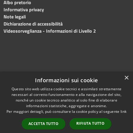
Albo pretorio
Informativa privacy
Note legali
Dichiarazione di accessibilità
Videosorveglianza - Informazioni di Livello 2
×
Informazioni sui cookie
Questo sito web utilizza cookie tecnici e assimilati strettamente
necessari al corretto funzionamento e alla navigazione del sito,
RSS
Copyright © 2024 •
nonché un cookie tecnico analitico al solo fine di elaborare
Accessibilità
Comune di Mazara del
informazioni statistiche, aggregate e anonime.
Per maggiori dettagli, può consultare la cookie policy al seguente
link
Privacy
Vallo
• Powered
Cookie
by
Municipium
•
Redazione
RIFIUTA TUTTO
ACCETTA TUTTO
Mappa del sito