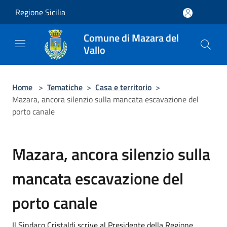
Salta al contenuto principale
Regione Sicilia
Comune di Mazara del
Vallo
Home
>
Tematiche
>
Casa e territorio
>
Mazara, ancora silenzio sulla mancata escavazione del
porto canale
Mazara, ancora silenzio sulla
mancata escavazione del
porto canale
Il Sindaco Cristaldi scrive al Presidente della Regione