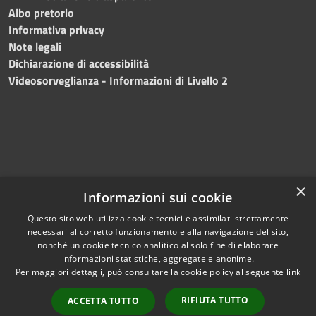
Albo pretorio
Informativa privacy
Note legali
Dichiarazione di accessibilità
Videosorveglianza - Informazioni di Livello 2
×
Informazioni sui cookie
Questo sito web utilizza cookie tecnici e assimilati strettamente
necessari al corretto funzionamento e alla navigazione del sito,
RSS
Copyright © 2024 •
nonché un cookie tecnico analitico al solo fine di elaborare
Accessibilità
Comune di Mazara del
informazioni statistiche, aggregate e anonime.
Per maggiori dettagli, può consultare la cookie policy al seguente
link
Privacy
Vallo
• Powered
Cookie
by
Municipium
•
Redazione
RIFIUTA TUTTO
ACCETTA TUTTO
Mappa del sito