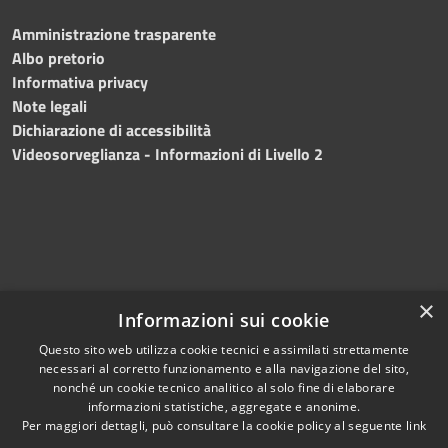
Amministrazione trasparente
Albo pretorio
Informativa privacy
Note legali
Dichiarazione di accessibilità
Videosorveglianza - Informazioni di Livello 2
×
Informazioni sui cookie
Questo sito web utilizza cookie tecnici e assimilati strettamente
necessari al corretto funzionamento e alla navigazione del sito,
RSS
Copyright © 2024 •
nonché un cookie tecnico analitico al solo fine di elaborare
Accessibilità
Comune di Mazara del
informazioni statistiche, aggregate e anonime.
Per maggiori dettagli, può consultare la cookie policy al seguente
link
Privacy
Vallo
• Powered