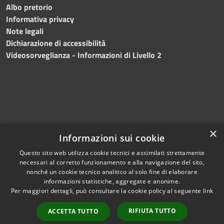
Albo pretorio
Informativa privacy
Note legali
Dichiarazione di accessibilità
Videosorveglianza - Informazioni di Livello 2
×
Informazioni sui cookie
Questo sito web utilizza cookie tecnici e assimilati strettamente
necessari al corretto funzionamento e alla navigazione del sito,
RSS
Copyright © 2024 •
nonché un cookie tecnico analitico al solo fine di elaborare
Accessibilità
Comune di Mazara del
informazioni statistiche, aggregate e anonime.
Per maggiori dettagli, può consultare la cookie policy al seguente
link
Privacy
Vallo
• Powered
Cookie
by
Municipium
•
Redazione
RIFIUTA TUTTO
ACCETTA TUTTO
Mappa del sito