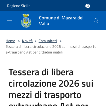
Salta al contenuto principale
Regione Sicilia
Comune di Mazara del
Vallo
Home
>
Novità
>
Comunicati
>
Tessera di libera circolazione 2026 sui mezzi di trasporto
extraurbano Ast per cittadini inabili
Tessera di libera
circolazione 2026 sui
mezzi di trasporto
extraurbano Ast per