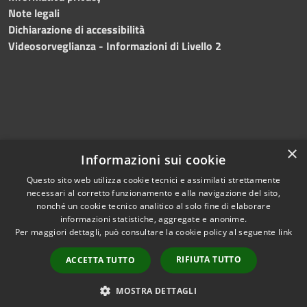
Note legali
Dichiarazione di accessibilità
Videosorveglianza - Informazioni di Livello 2
×
Informazioni sui cookie
Questo sito web utilizza cookie tecnici e assimilati strettamente
necessari al corretto funzionamento e alla navigazione del sito,
RSS
Copyright © 2024 •
nonché un cookie tecnico analitico al solo fine di elaborare
Accessibilità
Comune di Mazara del
informazioni statistiche, aggregate e anonime.
Per maggiori dettagli, può consultare la cookie policy al seguente
link
Privacy
Vallo
• Powered
Cookie
by
Municipium
•
Redazione
RIFIUTA TUTTO
ACCETTA TUTTO
Mappa del sito
Fatturazione Elettronica
MOSTRA DETTAGLI