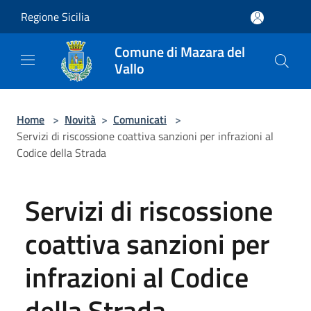
Salta al contenuto principale
Regione Sicilia
Comune di Mazara del
Vallo
Home
>
Novità
>
Comunicati
>
Servizi di riscossione coattiva sanzioni per infrazioni al
Codice della Strada
Servizi di riscossione
coattiva sanzioni per
infrazioni al Codice
della Strada