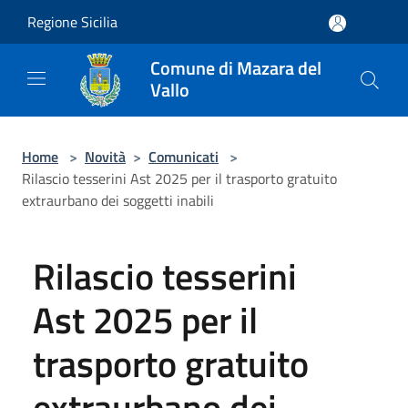
Salta al contenuto principale
Regione Sicilia
Comune di Mazara del
Vallo
Home
>
Novità
>
Comunicati
>
Rilascio tesserini Ast 2025 per il trasporto gratuito
extraurbano dei soggetti inabili
Rilascio tesserini
Ast 2025 per il
trasporto gratuito
extraurbano dei