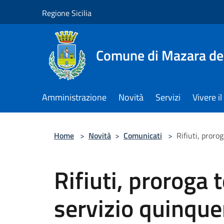
Salta al contenuto principale
Regione Sicilia
Comune di Mazara del
Amministrazione
Novità
Servizi
Vivere 
Home
>
Novità
>
Comunicati
>
Rifiuti, proro
Rifiuti, proroga 
servizio quinque