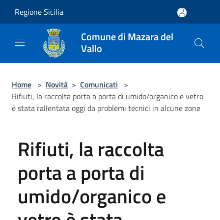
Salta al contenuto principale
Regione Sicilia
Comune di Mazara del
Vallo
Home
>
Novità
>
Comunicati
>
Rifiuti, la raccolta porta a porta di umido/organico e vetro
è stata rallentata oggi da problemi tecnici in alcune zone
Rifiuti, la raccolta
porta a porta di
umido/organico e
vetro è stata