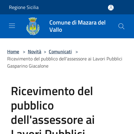
Salta al contenuto principale
Regione Sicilia
Comune di Mazara del
Vallo
Home
>
Novità
>
Comunicati
>
Ricevimento del pubblico dell'assessore ai Lavori Pubblici
Gasparino Giacalone
Ricevimento del
pubblico
dell'assessore ai
Lavori Pubblici