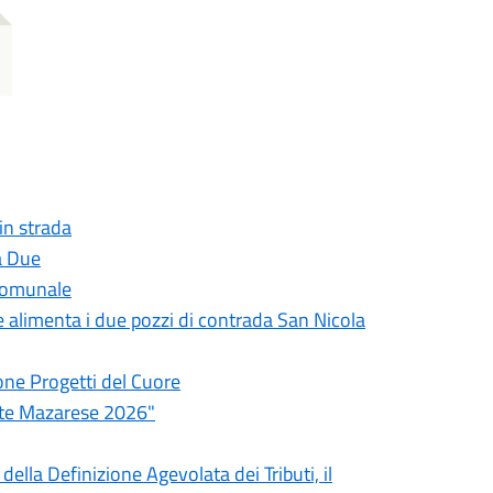
 in strada
a Due
 comunale
he alimenta i due pozzi di contrada San Nicola
one Progetti del Cuore
ate Mazarese 2026"
ella Definizione Agevolata dei Tributi, il