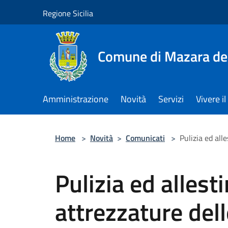
Salta al contenuto principale
Regione Sicilia
Comune di Mazara del
Amministrazione
Novità
Servizi
Vivere 
Home
>
Novità
>
Comunicati
>
Pulizia ed all
Pulizia ed alles
attrezzature dell