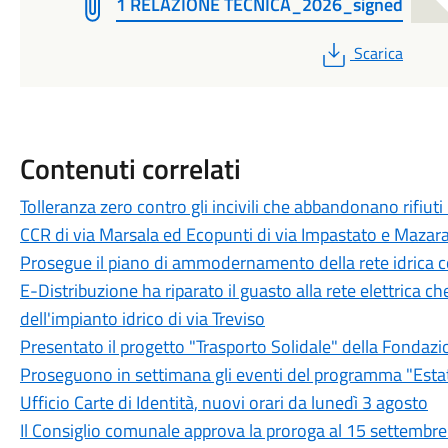
1 RELAZIONE TECNICA_2026_signed
PDF
Scarica
Contenuti correlati
Tolleranza zero contro gli incivili che abbandonano rifiuti
CCR di via Marsala ed Ecopunti di via Impastato e Mazar
Prosegue il piano di ammodernamento della rete idrica
E-Distribuzione ha riparato il guasto alla rete elettrica c
dell'impianto idrico di via Treviso
Presentato il progetto "Trasporto Solidale" della Fondazi
Proseguono in settimana gli eventi del programma "Est
Ufficio Carte di Identità, nuovi orari da lunedì 3 agosto
Il Consiglio comunale approva la proroga al 15 settembre d