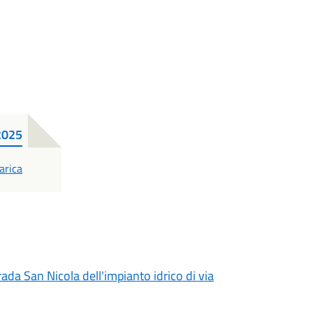
 2025
F
arica
rada San Nicola dell'impianto idrico di via