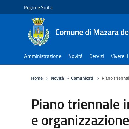
Salta al contenuto principale
Regione Sicilia
Comune di Mazara del
Amministrazione
Novità
Servizi
Vivere 
Home
>
Novità
>
Comunicati
>
Piano trienna
Piano triennale i
e organizzazion