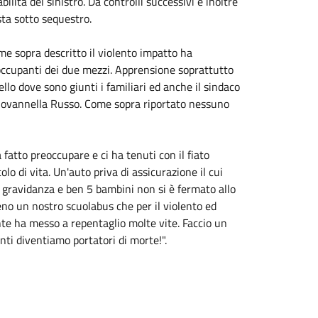
lità del sinistro. Da controlli successivi è inoltre
sta sotto sequestro.
e sopra descritto il violento impatto ha
 occupanti dei due mezzi. Apprensione soprattutto
jello dove sono giunti i familiari ed anche il sindaco
Giovannella Russo. Come sopra riportato nessuno
 fatto preoccupare e ci ha tenuti con il fiato
lo di vita. Un'auto priva di assicurazione il cui
 gravidanza e ben 5 bambini non si è fermato allo
eno un nostro scuolabus che per il violento ed
nte ha messo a repentaglio molte vite. Faccio un
enti diventiamo portatori di morte!".