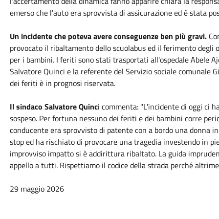
l'accertamento della dinamica fanno apparire chiara la responsabi
emerso che l'auto era sprovvista di assicurazione ed è stata po
Un incidente che poteva avere conseguenze ben più gravi.
Com
provocato il ribaltamento dello scuolabus ed il ferimento degli
per i bambini. I feriti sono stati trasportati all'ospedale Abele A
Salvatore Quinci e la referente del Servizio sociale comunale 
dei feriti è in prognosi riservata.
Il sindaco Salvatore Quinc
i commenta: "L'incidente di oggi ci ha
sospeso. Per fortuna nessuno dei feriti e dei bambini corre perico
conducente era sprovvisto di patente con a bordo una donna in
stop ed ha rischiato di provocare una tragedia investendo in pi
improvviso impatto si è addirittura ribaltato. La guida imprude
appello a tutti. Rispettiamo il codice della strada perché altrim
29 maggio 2026