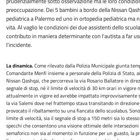
prudenzialmente sotto osservazione ma le loro condizion
preoccupazione. Dei 5 bambini a bordo della Nissan Qashqa
pediatrica a Palermo ed uno in ortopedia pediatrica ma ne
vita. Al vaglio le condizioni dei due assistenti dello scu
contributo in maniera determinante con l'autista a far us
l'incidente.
La dinamica.
Come rilevato dalla Polizia Municipale giunta te
Comandante Menfi insieme a personale della Polizia di Stato, ai 
Nissan Qashqai, che percorreva la via Rosario Ballatore in direz
segnale di stop, né il limite di velocità di 30 km orari in vigore 
attualmente in vigore ed avrebbe impattato improvvisamente sul
la via Salemi dove nel frattempo stava transitando in direzione 
provocato il ribaltamento su una fiancata dello scuolabus. Sono 
limite di velocità, sia il segnale di stop a 150 metri sia lo stesso
specchi che consentono una visione ottimale delle intersezioni 
semaforico non sia al momento in funzione per un guasto, la pres