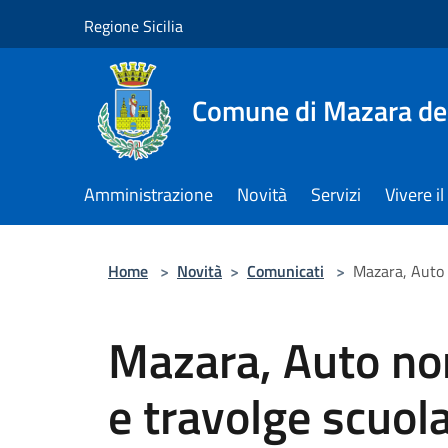
Salta al contenuto principale
Regione Sicilia
Comune di Mazara del
Amministrazione
Novità
Servizi
Vivere 
Home
>
Novità
>
Comunicati
>
Mazara, Auto 
Mazara, Auto non
e travolge scuol