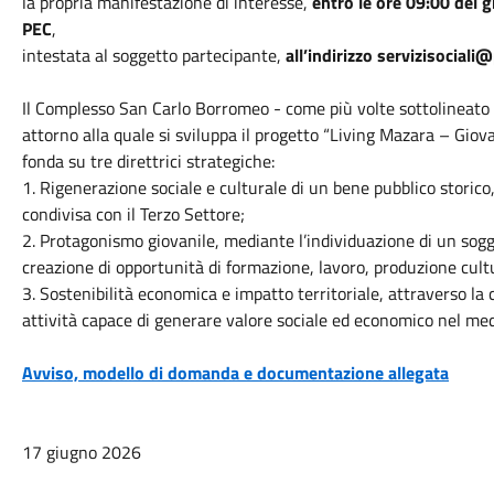
la propria manifestazione di interesse,
entro le ore 09:00 del
PEC
,
intestata al soggetto partecipante,
all’indirizzo
servizisociali
Il Complesso San Carlo Borromeo - come più volte sottolineato - 
attorno alla quale si sviluppa il progetto “Living Mazara – Giova
fonda su tre direttrici strategiche:
1. Rigenerazione sociale e culturale di un bene pubblico storic
condivisa con il Terzo Settore;
2. Protagonismo giovanile, mediante l’individuazione di un sog
creazione di opportunità di formazione, lavoro, produzione cult
3. Sostenibilità economica e impatto territoriale, attraverso la 
attività capace di generare valore sociale ed economico nel med
Avviso, modello di domanda e documentazione allegata
17 giugno 2026