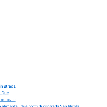
 in strada
a Due
 comunale
he alimenta i due pozzi di contrada San Nicola