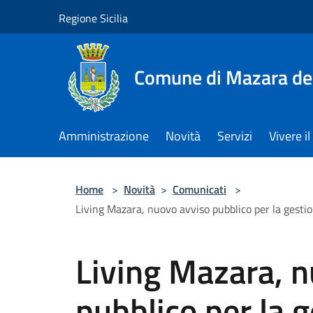
Salta al contenuto principale
Regione Sicilia
Comune di Mazara del
Amministrazione
Novità
Servizi
Vivere 
Home
>
Novità
>
Comunicati
>
Living Mazara, nuovo avviso pubblico per la gestio
Living Mazara, 
pubblico per la 