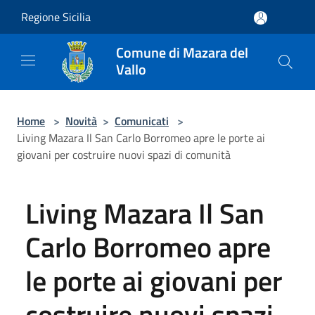
Salta al contenuto principale
Regione Sicilia
Comune di Mazara del
Vallo
Home
>
Novità
>
Comunicati
>
Living Mazara Il San Carlo Borromeo apre le porte ai
giovani per costruire nuovi spazi di comunità
Living Mazara Il San
Carlo Borromeo apre
le porte ai giovani per
costruire nuovi spazi