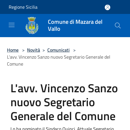
Salta al contenuto principale
Regione Sicilia
Comune di Mazara del
Vallo
Home
>
Novità
>
Comunicati
>
L'avv. Vincenzo Sanzo nuovo Segretario Generale del
Comune
L'avv. Vincenzo Sanzo
nuovo Segretario
Generale del Comune
Lo ha nominato il Sindaco Quinci. Attuale Segretario