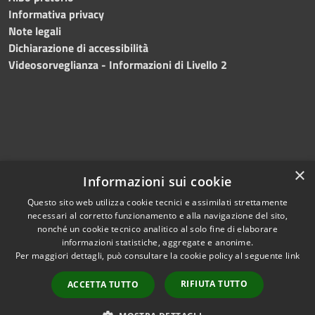
Informativa privacy
Note legali
Dichiarazione di accessibilità
Videosorveglianza - Informazioni di Livello 2
×
Informazioni sui cookie
Questo sito web utilizza cookie tecnici e assimilati strettamente
necessari al corretto funzionamento e alla navigazione del sito,
RSS
Copyright © 2024 •
nonché un cookie tecnico analitico al solo fine di elaborare
Accessibilità
Comune di Mazara del
informazioni statistiche, aggregate e anonime.
Per maggiori dettagli, può consultare la cookie policy al seguente
link
Privacy
Vallo
• Powered
Cookie
by
Municipium
•
Redazione
RIFIUTA TUTTO
ACCETTA TUTTO
Mappa del sito
Fatturazione Elettronica