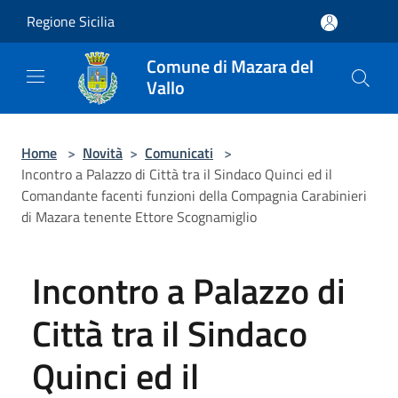
Salta al contenuto principale
Regione Sicilia
Comune di Mazara del
Vallo
Home
>
Novità
>
Comunicati
>
Incontro a Palazzo di Città tra il Sindaco Quinci ed il
Comandante facenti funzioni della Compagnia Carabinieri
di Mazara tenente Ettore Scognamiglio
Incontro a Palazzo di
Città tra il Sindaco
Quinci ed il