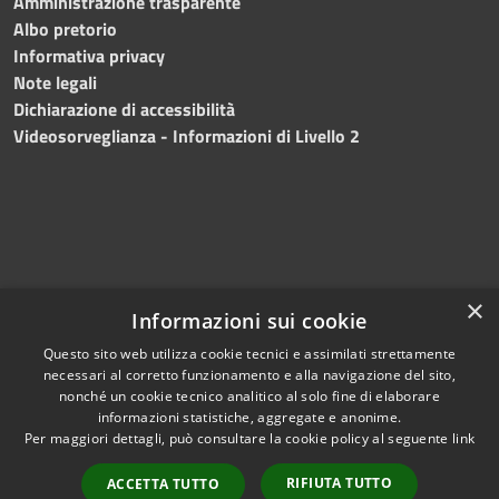
Amministrazione trasparente
Albo pretorio
Informativa privacy
Note legali
Dichiarazione di accessibilità
Videosorveglianza - Informazioni di Livello 2
×
Informazioni sui cookie
Questo sito web utilizza cookie tecnici e assimilati strettamente
necessari al corretto funzionamento e alla navigazione del sito,
RSS
Copyright © 2024 •
nonché un cookie tecnico analitico al solo fine di elaborare
Accessibilità
Comune di Mazara del
informazioni statistiche, aggregate e anonime.
Per maggiori dettagli, può consultare la cookie policy al seguente
link
Privacy
Vallo
• Powered
Cookie
by
Municipium
•
Redazione
RIFIUTA TUTTO
ACCETTA TUTTO