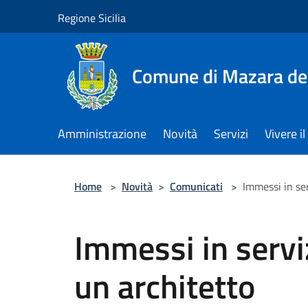
Salta al contenuto principale
Regione Sicilia
Comune di Mazara del
Amministrazione
Novità
Servizi
Vivere 
Home
>
Novità
>
Comunicati
>
Immessi in se
Immessi in servi
un architetto