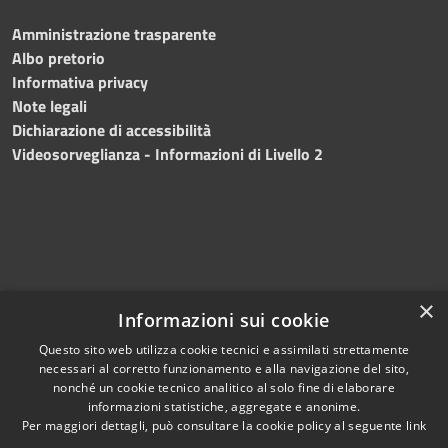
Amministrazione trasparente
Albo pretorio
Informativa privacy
Note legali
Dichiarazione di accessibilità
Videosorveglianza - Informazioni di Livello 2
×
Informazioni sui cookie
Questo sito web utilizza cookie tecnici e assimilati strettamente
necessari al corretto funzionamento e alla navigazione del sito,
RSS
Copyright © 2024 •
nonché un cookie tecnico analitico al solo fine di elaborare
Accessibilità
Comune di Mazara del
informazioni statistiche, aggregate e anonime.
Per maggiori dettagli, può consultare la cookie policy al seguente
link
Privacy
Vallo
• Powered