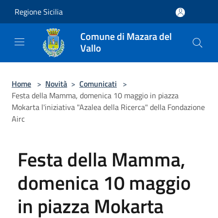
Salta al contenuto principale
Regione Sicilia
Comune di Mazara del
Vallo
Home
>
Novità
>
Comunicati
>
Festa della Mamma, domenica 10 maggio in piazza
Mokarta l'iniziativa "Azalea della Ricerca" della Fondazione
Airc
Festa della Mamma,
domenica 10 maggio
in piazza Mokarta