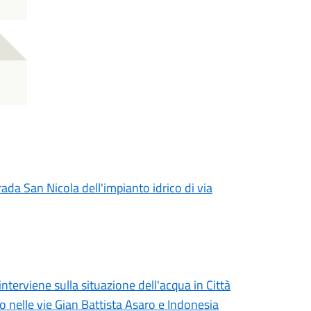
rada San Nicola dell'impianto idrico di via
erviene sulla situazione dell'acqua in Città
lo nelle vie Gian Battista Asaro e Indonesia