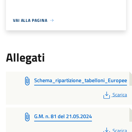
VAI ALLA PAGINA
Allegati
Schema_ripartizione_tabelloni_Europee
PDF
Scarica
G.M. n. 81 del 21.05.2024
PDF
Scarica