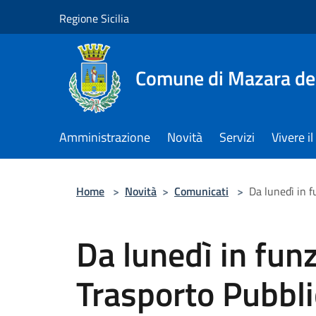
Salta al contenuto principale
Regione Sicilia
Comune di Mazara del
Amministrazione
Novità
Servizi
Vivere 
Home
>
Novità
>
Comunicati
>
Da lunedì in f
Da lunedì in funz
Trasporto Pubbli