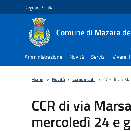
Salta al contenuto principale
Regione Sicilia
Comune di Mazara del
Amministrazione
Novità
Servizi
Vivere 
Home
>
Novità
>
Comunicati
>
CCR di via Ma
CCR di via Marsa
mercoledì 24 e g