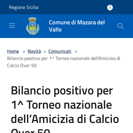
Salta al contenuto principale
Regione Sicilia
Comune di Mazara del
Vallo
Home
>
Novità
>
Comunicati
>
Bilancio positivo per 1^ Torneo nazionale dell’Amicizia di
Calcio Over 50
Bilancio positivo per
1^ Torneo nazionale
dell’Amicizia di Calcio
Over 50