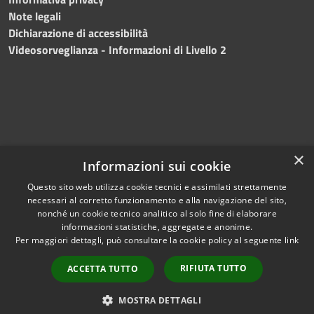
Note legali
Dichiarazione di accessibilità
Videosorveglianza - Informazioni di Livello 2
×
Informazioni sui cookie
Questo sito web utilizza cookie tecnici e assimilati strettamente
necessari al corretto funzionamento e alla navigazione del sito,
RSS
Copyright © 2024 •
nonché un cookie tecnico analitico al solo fine di elaborare
Accessibilità
Comune di Mazara del
informazioni statistiche, aggregate e anonime.
Per maggiori dettagli, può consultare la cookie policy al seguente
link
Privacy
Vallo
• Powered
Cookie
by
Municipium
•
Redazione
RIFIUTA TUTTO
ACCETTA TUTTO
Mappa del sito
Fatturazione Elettronica
MOSTRA DETTAGLI