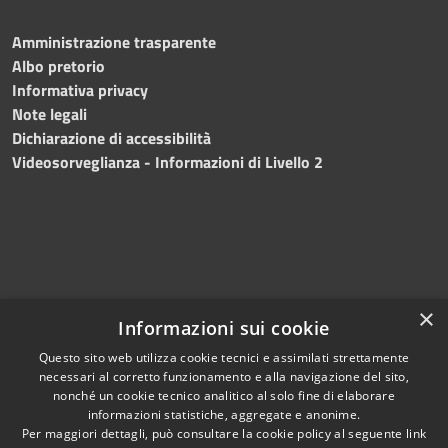
Amministrazione trasparente
Albo pretorio
Informativa privacy
Note legali
Dichiarazione di accessibilità
Videosorveglianza - Informazioni di Livello 2
×
Informazioni sui cookie
Questo sito web utilizza cookie tecnici e assimilati strettamente
necessari al corretto funzionamento e alla navigazione del sito,
RSS
Copyright © 2024 •
nonché un cookie tecnico analitico al solo fine di elaborare
Accessibilità
Comune di Mazara del
informazioni statistiche, aggregate e anonime.
Per maggiori dettagli, può consultare la cookie policy al seguente
link
Privacy
Vallo
• Powered