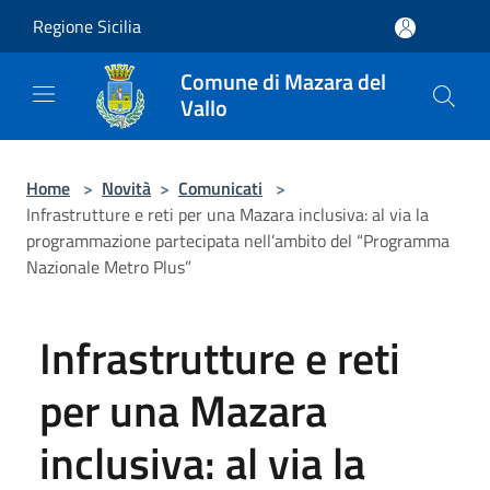
Salta al contenuto principale
Regione Sicilia
Comune di Mazara del
Vallo
Home
>
Novità
>
Comunicati
>
Infrastrutture e reti per una Mazara inclusiva: al via la
programmazione partecipata nell’ambito del “Programma
Nazionale Metro Plus”
Infrastrutture e reti
per una Mazara
inclusiva: al via la