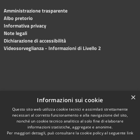
Amministrazione trasparente
Albo pretorio
Informativa privacy
Note legali
Dichiarazione di accessibilità
Videosorveglianza - Informazioni di Livello 2
×
Informazioni sui cookie
Questo sito web utilizza cookie tecnici e assimilati strettamente
necessari al corretto funzionamento e alla navigazione del sito,
RSS
Copyright © 2024 •
nonché un cookie tecnico analitico al solo fine di elaborare
Accessibilità
Comune di Mazara del
informazioni statistiche, aggregate e anonime.
Per maggiori dettagli, può consultare la cookie policy al seguente
link
Privacy
Vallo
• Powered