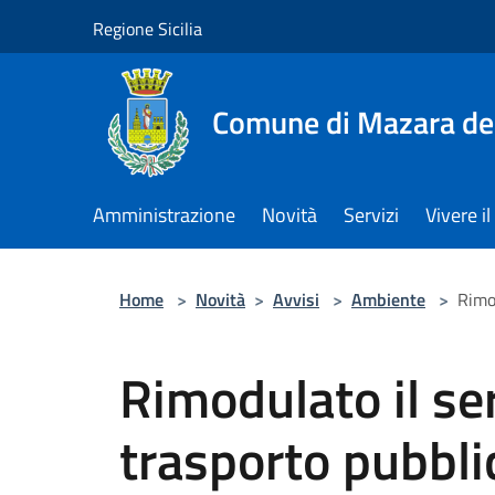
Salta al contenuto principale
Regione Sicilia
Comune di Mazara del
Amministrazione
Novità
Servizi
Vivere 
Home
>
Novità
>
Avvisi
>
Ambiente
>
Rimod
Rimodulato il ser
trasporto pubbli