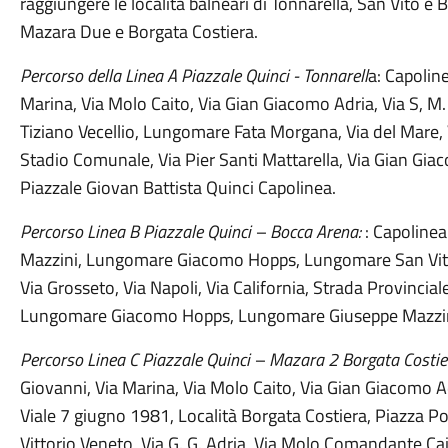
raggiungere le località balneari di Tonnarella, San Vito e
Mazara Due e Borgata Costiera.
Percorso della Linea A Piazzale Quinci - Tonnarell
a: Capoline
Marina, Via Molo Caito, Via Gian Giacomo Adria, Via S, M. 
Tiziano Vecellio, Lungomare Fata Morgana, Via del Mare, 
Stadio Comunale, Via Pier Santi Mattarella, Via Gian Gi
Piazzale Giovan Battista Quinci Capolinea.
Percorso Linea B Piazzale Quinci – Bocca Arena:
: Capolinea
Mazzini, Lungomare Giacomo Hopps, Lungomare San Vito,
Via Grosseto, Via Napoli, Via California, Strada Provinci
Lungomare Giacomo Hopps, Lungomare Giuseppe Mazzini, 
Percorso Linea C Piazzale Quinci – Mazara 2 Borgata Costie
Giovanni, Via Marina, Via Molo Caito, Via Gian Giacomo Ad
Viale 7 giugno 1981, Località Borgata Costiera, Piazza Po
Vittorio Veneto, Via G. G. Adria, Via Molo Comandante Cait