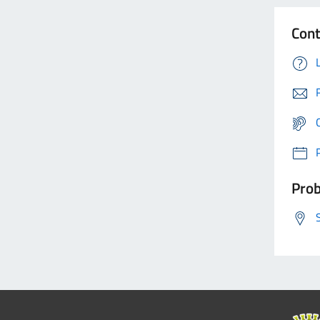
Cont
Prob