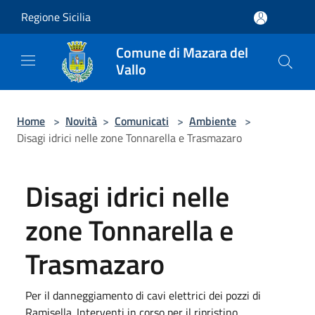
Salta al contenuto principale
Regione Sicilia
Comune di Mazara del
Vallo
Home
>
Novità
>
Comunicati
>
Ambiente
>
Disagi idrici nelle zone Tonnarella e Trasmazaro
Disagi idrici nelle
zone Tonnarella e
Trasmazaro
Per il danneggiamento di cavi elettrici dei pozzi di
Ramisella. Interventi in corso per il ripristino