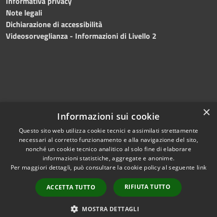
Informativa privacy
Note legali
Dichiarazione di accessibilità
Videosorveglianza - Informazioni di Livello 2
×
Informazioni sui cookie
Questo sito web utilizza cookie tecnici e assimilati strettamente
necessari al corretto funzionamento e alla navigazione del sito,
RSS
Copyright © 2024 •
nonché un cookie tecnico analitico al solo fine di elaborare
Accessibilità
Comune di Mazara del
informazioni statistiche, aggregate e anonime.
Per maggiori dettagli, può consultare la cookie policy al seguente
link
Privacy
Vallo
• Powered
Cookie
by
Municipium
•
Redazione
RIFIUTA TUTTO
ACCETTA TUTTO
Mappa del sito
Fatturazione Elettronica
MOSTRA DETTAGLI