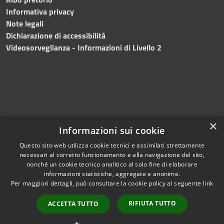
Informativa privacy
Note legali
Dichiarazione di accessibilità
Videosorveglianza - Informazioni di Livello 2
×
Informazioni sui cookie
Questo sito web utilizza cookie tecnici e assimilati strettamente
necessari al corretto funzionamento e alla navigazione del sito,
RSS
Copyright © 2024 •
nonché un cookie tecnico analitico al solo fine di elaborare
Accessibilità
Comune di Mazara del
informazioni statistiche, aggregate e anonime.
Per maggiori dettagli, può consultare la cookie policy al seguente
link
Privacy
Vallo
• Powered
Cookie
by
Municipium
•
Redazione
RIFIUTA TUTTO
ACCETTA TUTTO
Mappa del sito