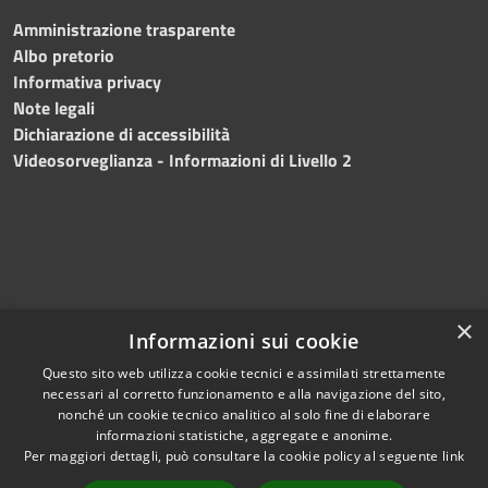
Amministrazione trasparente
Albo pretorio
Informativa privacy
Note legali
Dichiarazione di accessibilità
Videosorveglianza - Informazioni di Livello 2
×
Informazioni sui cookie
Questo sito web utilizza cookie tecnici e assimilati strettamente
necessari al corretto funzionamento e alla navigazione del sito,
RSS
Copyright © 2024 •
nonché un cookie tecnico analitico al solo fine di elaborare
Accessibilità
Comune di Mazara del
informazioni statistiche, aggregate e anonime.
Per maggiori dettagli, può consultare la cookie policy al seguente
link
Privacy
Vallo
• Powered